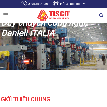
Nhảy đến nội dung
0208 3832 236
info@tisco.com.vn
Dây chuyền công nghệ
Danieli ITALIA
GIỚI THIỆU CHUNG