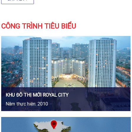
CÔNG TRÌNH TIÊU BIỂU
KHU ĐÔ THỊ MỚI ROYAL CITY
NHÀ GA T2 SÂN BAY NỘI BÀI
Năm thực hiện: 2010
Năm thực hiện: 2012