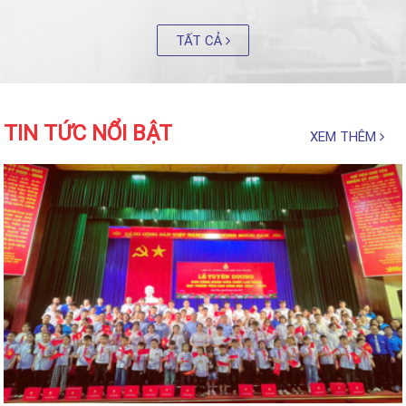
TẤT CẢ
TIN TỨC NỔI BẬT
XEM THÊM