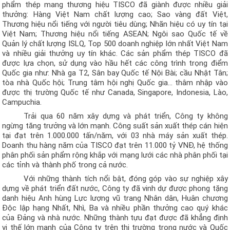
phẩm thép mang thương hiệu T
ISCO
đã giành được nhiều giải
thưởng: Hàng Việt Nam chất lượng cao; Sao vàng đất Việt,
Thương hiệu nổi tiếng với người tiêu dùng; Nhãn hiệu có uy tín tại
Việt Nam; Thương hiệu nổi tiếng ASEAN; Ngôi sao Quốc tế về
Quản lý chất lượng ISLQ
,
Top 500 doanh nghiệp lớn nhất Việt Nam
và nhiều giải thưởng uy tín khác. Các sản phẩm thép T
ISCO
đã
được lựa chọn, sử dụng vào hầu hết các công trình trọng điểm
Quốc gia như: Nhà ga T2, Sân bay Quốc tế Nội Bài; cầu Nhật Tân;
tòa nhà Quốc hội; Trung tâm hội nghị Quốc gia... thâm nhập vào
được thị trường Quốc tế như Canada, Singapore, Indonesia, Lào,
Campuchia.
Trải qua 60 năm xây dựng và phát triển, Công ty không
ngừng tăng trưởng và lớn mạnh. Công suất sản xuất thép cán hiện
tại đạt trên 1.000.000 tấn/năm, với 03 nhà máy sản xuất thép.
Doanh thu hàng năm của TISCO đạt trên 11.000 tỷ VNĐ, hệ thống
phân phối sản phẩm rộng khắp với mạng lưới các nhà phân phối tại
các tỉnh và thành phố trong cả nước.
Với những thành tích nổi bật, đóng góp vào sự nghiệp xây
dựng về phát triển đất nước, Công ty đã vinh dự được phong tặng
danh hiệu Anh hùng Lực lượng vũ trang Nhân dân, Huân chương
Độc lập hạng Nhất, Nhì, Ba và nhiều phần thưởng cao quý khác
của Đảng và nhà nước. Những thành tựu đạt được đã khẳng định
vị thế lớn mạnh của Công ty trên thị trường trong nước và Quốc