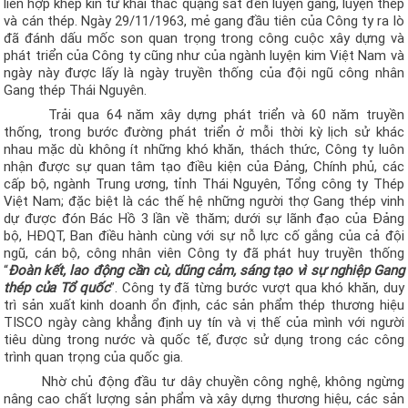
liên hợp khép kín từ khai thác quặng sắt đến luyện gang, luyện thép
và cán thép. Ngày 29/11/1963, mẻ gang đầu tiên của Công ty ra lò
đã đánh dấu mốc son quan trọng trong công cuộc xây dựng và
phát triển của Công ty cũng như của ngành luyện kim Việt Nam và
ngày này được lấy là ngày truyền thống của đội ngũ công nhân
Gang thép Thái Nguyên.
Trải qua 64 năm xây dựng phát triển và 60 năm truyền
thống, trong bước đường phát triển ở mỗi thời kỳ lịch sử khác
nhau mặc dù không ít những khó khăn, thách thức, Công ty luôn
nhận được sự quan tâm tạo điều kiện của Đảng, Chính phủ, các
cấp bộ, ngành Trung ương, tỉnh Thái Nguyên, Tổng công ty Thép
Việt Nam; đặc biệt là
các thế hệ những người thợ Gang thép vinh
dự được đón Bác Hồ 3 lần về thăm; dưới sự lãnh đạo của Đảng
bộ, HĐQT, Ban điều hành cùng với sự nỗ lực cố gắng của cả đội
ngũ, cán bộ, công nhân viên Công ty đã phát huy truyền thống
“
Đoàn kết, lao động cần cù, dũng cảm, sáng tạo vì sự nghiệp Gang
thép của Tổ quốc
”
. Công ty đã từng bước vượt qua khó khăn, duy
trì sản xuất kinh doanh ổn định, các sản phẩm thép thương hiệu
TISCO ngày càng khẳng định uy tín và vị thế của mình với người
tiêu dùng trong nước và quốc tế, được sử dụng trong các công
trình quan trọng của quốc gia.
Nhờ chủ động đầu tư dây chuyền công nghệ, không ngừng
nâng cao chất lượng sản phẩm và xây dựng thương hiệu, các sản