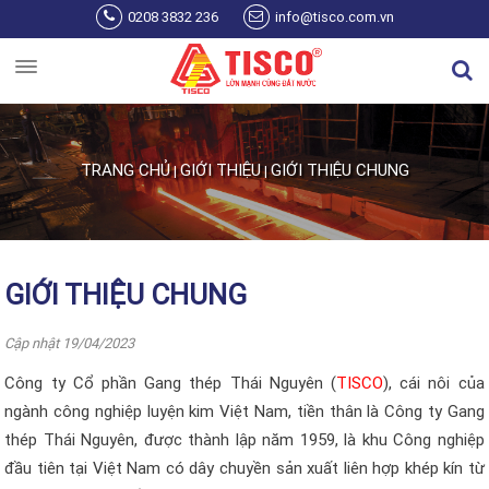
Nhảy đến nội dung
0208 3832 236
info@tisco.com.vn
TRANG CHỦ
GIỚI THIỆU
GIỚI THIỆU CHUNG
|
|
Bạn đang ở đây
GIỚI THIỆU CHUNG
Cập nhật 19/04/2023
Công ty Cổ phần Gang thép Thái Nguyên (
TISCO
), cái nôi của
ngành công nghiệp luyện kim Việt Nam, tiền thân là Công ty Gang
thép Thái Nguyên, được thành lập năm 1959, là khu Công nghiệp
đầu tiên tại Việt Nam có dây chuyền sản xuất liên hợp khép kín từ