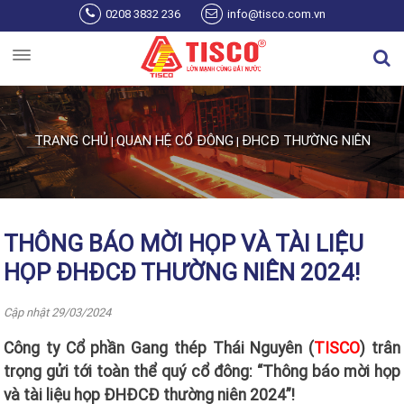
Nhảy đến nội dung
0208 3832 236
info@tisco.com.vn
TRANG CHỦ
QUAN HỆ CỔ ĐÔNG
ĐHCĐ THƯỜNG NIÊN
|
|
Bạn đang ở đây
THÔNG BÁO MỜI HỌP VÀ TÀI LIỆU
HỌP ĐHĐCĐ THƯỜNG NIÊN 2024!
Cập nhật 29/03/2024
Công ty Cổ phần Gang thép Thái Nguyên (
TISCO
) trân
trọng gửi tới toàn thể quý cổ đông: “Thông báo mời họp
và tài liệu họp ĐHĐCĐ thường niên 2024”!