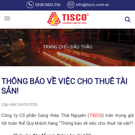
Nhảy đến nội dung
0208 3832 236
info@tisco.com.vn
TRANG CHỦ
ĐẤU THẦU
|
Bạn đang ở đây
THÔNG BÁO VỀ VIỆC CHO THUÊ TÀI
SẢN!
Cập nhật 24/03/2026
Công ty Cổ phần Gang thép Thái Nguyên (
TISCO
) trân trọng gửi
tới toàn thể Quý khách hàng "Thông báo về việc cho thuê tài sản"!