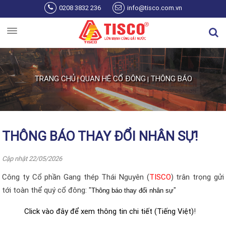
Nhảy đến nội dung
0208 3832 236
info@tisco.com.vn
TRANG CHỦ
QUAN HỆ CỔ ĐÔNG
THÔNG BÁO
|
|
Bạn đang ở đây
THÔNG BÁO THAY ĐỔI NHÂN SỰ!
Cập nhật 22/05/2026
Công ty Cổ phần Gang thép Thái Nguyên (
TISCO
) trân trọng gửi
tới toàn thể quý cổ đông: "
"
Thông báo thay đổi nhân sự
Click vào đây để xem thông tin chi tiết (Tiếng Việt)
!