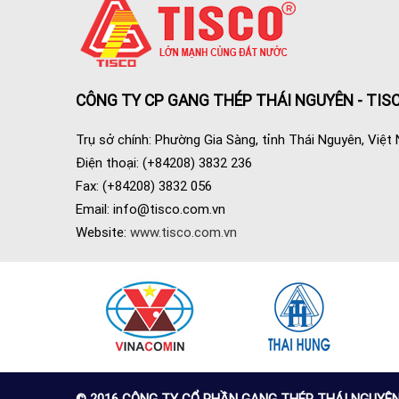
CÔNG TY CP GANG THÉP THÁI NGUYÊN - TIS
Trụ sở chính: Phường Gia Sàng, tỉnh Thái Nguyên, Việt
Điện thoại: (+84208) 3832 236
Fax: (+84208) 3832 056
Email:
info@tisco.com.vn
Website:
www.tisco.com.vn
© 2016 CÔNG TY CỔ PHẦN GANG THÉP THÁI NGUYÊN (TI