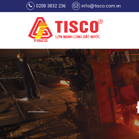
Nhảy đến nội dung
0208 3832 236
info@tisco.com.vn
Bạn đang ở đây