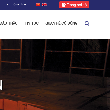
alogue
Quan trắc
Trang nội bộ
ĐẤU THẦU
TIN TỨC
QUAN HỆ CỔ ĐÔNG
N