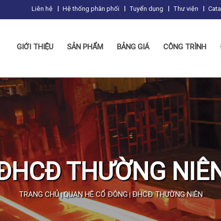
Liên hệ
Hệ thống phân phối
Tuyển dụng
Thư viện
Cat
GIỚI THIỆU
SẢN PHẨM
BẢNG GIÁ
CÔNG TRÌNH
ĐHCĐ THƯỜNG NIÊ
TRANG CHỦ
QUAN HỆ CỔ ĐÔNG
ĐHCĐ THƯỜNG NIÊN
|
|