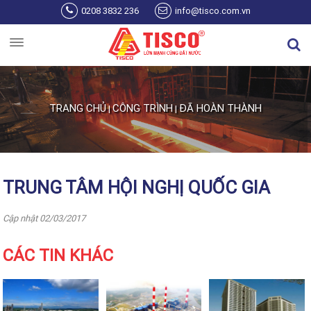
Nhảy đến nội dung
0208 3832 236
info@tisco.com.vn
TRANG CHỦ
CÔNG TRÌNH
ĐÃ HOÀN THÀNH
|
|
Bạn đang ở đây
TRUNG TÂM HỘI NGHỊ QUỐC GIA
Cập nhật 02/03/2017
CÁC TIN KHÁC