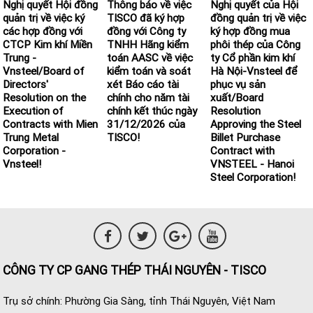
Nghị quyết Hội đồng
Thông báo về việc
Nghị quyết của Hội
quản trị về việc ký
TISCO đã ký hợp
đồng quản trị về việc
các hợp đồng với
đồng với Công ty
ký hợp đồng mua
CTCP Kim khí Miền
TNHH Hãng kiểm
phôi thép của Công
Trung -
toán AASC về việc
ty Cổ phần kim khí
Vnsteel/Board of
kiểm toán và soát
Hà Nội-Vnsteel để
Directors'
xét Báo cáo tài
phục vụ sản
Resolution on the
chính cho năm tài
xuất/Board
Execution of
chính kết thúc ngày
Resolution
Contracts with Mien
31/12/2026 của
Approving the Steel
Trung Metal
TISCO!
Billet Purchase
Corporation -
Contract with
Vnsteel!
VNSTEEL - Hanoi
Steel Corporation!
CÔNG TY CP GANG THÉP THÁI NGUYÊN - TISCO
Trụ sở chính: Phường Gia Sàng, tỉnh Thái Nguyên, Việt Nam