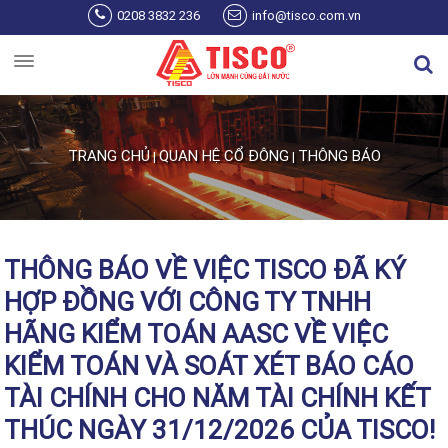
Nhảy đến nội dung
0208 3832 236
info@tisco.com.vn
TRANG CHỦ
QUAN HỆ CỔ ĐÔNG
THÔNG BÁO
|
|
Bạn đang ở đây
THÔNG BÁO VỀ VIỆC TISCO ĐÃ KÝ
HỢP ĐỒNG VỚI CÔNG TY TNHH
HÃNG KIỂM TOÁN AASC VỀ VIỆC
KIỂM TOÁN VÀ SOÁT XÉT BÁO CÁO
TÀI CHÍNH CHO NĂM TÀI CHÍNH KẾT
THÚC NGÀY 31/12/2026 CỦA TISCO!