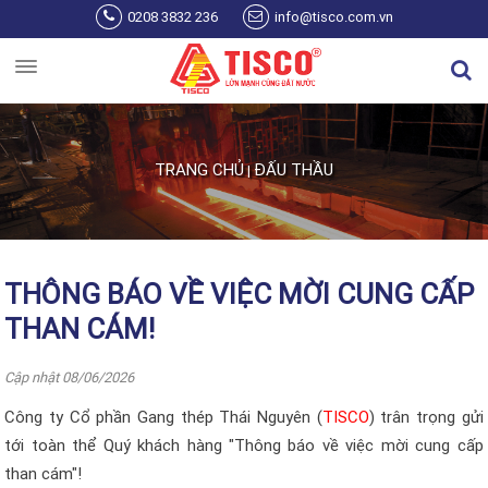
Nhảy đến nội dung
0208 3832 236
info@tisco.com.vn
TRANG CHỦ
ĐẤU THẦU
|
Bạn đang ở đây
THÔNG BÁO VỀ VIỆC MỜI CUNG CẤP
THAN CÁM!
Cập nhật 08/06/2026
Công ty Cổ phần Gang thép Thái Nguyên (
TISCO
) trân trọng gửi
tới toàn thể Quý khách hàng "Thông báo về việc mời cung cấp
than cám"!