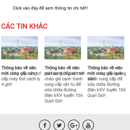
Click vào đây để xem thông tin chi tiết!
CÁC TIN KHÁC
Thông báo về việc
Thông báo về việc
Thông báo về việc
Thông báo về việc
Thông báo về việc
Thông báo về việc
mời cung cấp vật tư!
mời chào giá cung
mời cung cấp vật tư!
gia hạn thời gian mời
mời cung cấp quặng
mời chào giá cạnh
cấp máy thở cách ly
chào giá cạnh tranh
sắt!
tranh cung cấp để
4 giờ!
cung cấp vật tư để
sửa chữa Đường
sửa chữa đường
điện 6KV tuyến 106
điện 6KV tuyến 106
Quạt Gió!
Quạt Gió!