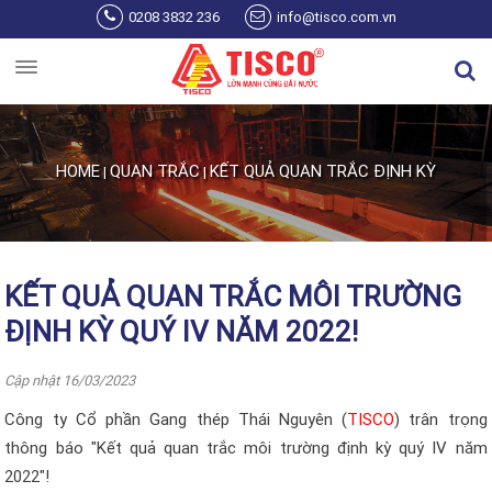
Skip to main content
0208 3832 236
info@tisco.com.vn
HOME
QUAN TRẮC
KẾT QUẢ QUAN TRẮC ĐỊNH KỲ
|
|
You are here
KẾT QUẢ QUAN TRẮC MÔI TRƯỜNG
ĐỊNH KỲ QUÝ IV NĂM 2022!
Cập nhật 16/03/2023
Công ty Cổ phần Gang thép Thái Nguyên (
TISCO
) trân trọng
thông báo "Kết quả quan trắc môi trường định kỳ quý IV năm
2022
"!