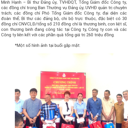
Minh Hạnh – B
í thư Đảng ủy
, TVHĐQT, T
ổng Giám đốc
Công ty
,
các đồng chí trong Ban Thường vụ Đảng ủy; UVHĐ
quản trị
chuyên
trách; các đồng chí
Phó Tổng Giám đốc
Công ty; đại diện các
đoàn thể; Bí thư các đảng bộ, chi bộ trực thuộc
, đ
ặc biệt có 30
đồng chí CNVCLĐ/tổng số 210 đồng chí là thương binh, con
liệt sĩ,
con thương binh
đang công tác tại
Công ty, Công ty con và các
Công ty liên kết với các phần quà tổng giá trị
260 triệu đồng
.
*Một số hình ảnh tại buổi gặp mặt: