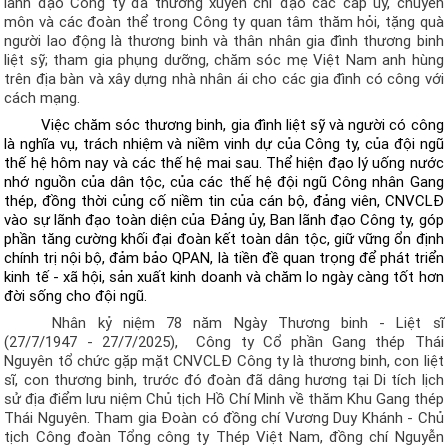
lãnh đạo Công ty đã thường xuyên chỉ đạo các cấp ủy, chuyên
môn và các đoàn thể trong Công ty quan tâm thăm hỏi, tặng quà
người lao động là thương binh và thân nhân gia đình thương binh
liệt sỹ; tham gia phụng dưỡng, chăm sóc mẹ Việt Nam anh hùng
trên địa bàn và xây dựng nhà nhân ái cho các gia đình có công với
cách mạng.
Việc chăm sóc thương binh, gia đình liệt sỹ và người có công
là nghĩa vụ, trách nhiệm và niềm vinh dự của Công ty, của đội ngũ
thế hệ hôm nay và các thế hệ mai sau. Thể hiện đạo lý uống nước
nhớ nguồn của dân tộc, của các thế hệ đội ngũ
Công nhân Gang
thép,
đồng thời củng cố niềm tin của cán bộ, đảng viên, CNVCLĐ
vào sự lãnh đạo toàn diện của Đảng ủy,
B
an lãnh đạo Công ty, góp
phần tăng cường khối đại đoàn kết toàn dân tộc, giữ vững ổn định
chính trị nội bộ, đảm bảo QPAN, là tiền đề quan trọng để phát triển
kinh tế - xã hội,
sản xuất kinh doanh
và chăm lo ngày càng tốt hơn
đời sống cho đội ngũ.
Nhân kỷ niệm 78 năm Ngày Thương binh - Liệt sĩ
(27/7/1947 - 27/7/2025),
Công ty C
ổ phần
Gang thép Thái
Nguyên tổ chức
gặp mặt CNVCLĐ Công ty là thương binh, con liệt
sĩ, con thương binh, trước đó đoàn đã
dâng hương tại Di tích lịch
sử địa điểm lưu niệm Chủ tịch Hồ Chí Minh về thăm Khu Gang thép
Thái Nguyên
. Tham gia
Đoàn
có đồng chí
Vương Duy Khánh - Chủ
tịch Công đoàn
Tổng công ty Thép Việt Nam, đồng chí
Nguyễn