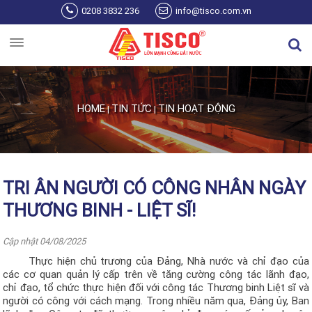
Skip to main content
0208 3832 236
info@tisco.com.vn
HOME
TIN TỨC
TIN HOẠT ĐỘNG
|
|
You are here
TRI ÂN NGƯỜI CÓ CÔNG NHÂN NGÀY
THƯƠNG BINH - LIỆT SĨ!
Cập nhật 04/08/2025
Thực hiện chủ trương của Đảng, Nhà nước và chỉ đạo của
các cơ quan quản lý cấp trên về tăng cường công tác lãnh đạo,
chỉ đạo, tổ chức thực hiện đối với công tác T
hương binh Liệt sĩ
và
người có công với
cách
mạng. Trong nhiều năm qua, Đảng ủy, Ban