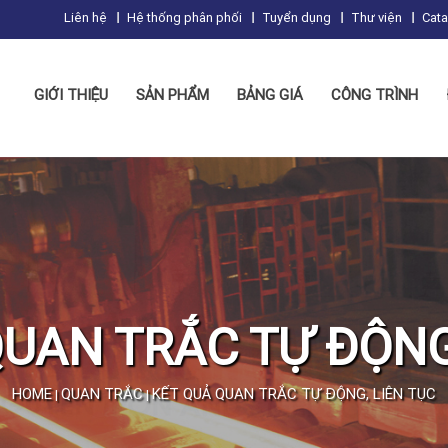
Liên hệ
Hệ thống phân phối
Tuyển dụng
Thư viện
Cat
GIỚI THIỆU
SẢN PHẨM
BẢNG GIÁ
CÔNG TRÌNH
UAN TRẮC TỰ ĐỘNG
HOME
QUAN TRẮC
KẾT QUẢ QUAN TRẮC TỰ ĐỘNG, LIÊN TỤC
|
|