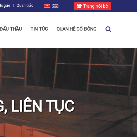
alogue
Quan trắc
Trang nội bộ
ĐẤU THẦU
TIN TỨC
QUAN HỆ CỔ ĐÔNG
, LIÊN TỤC