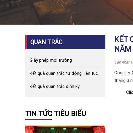
KẾT 
QUAN TRẮC
NĂM 
Giấy phép môi trường
Cập nhật 1
Công ty 
Kết quả quan trắc tự động, liên tục
tháng 3 
Kết quả quan trắc định kỳ
Cli
TIN TỨC TIÊU BIỂU