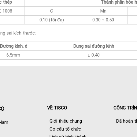
c thép
Thành phần hóa h
E 1008
C
Mn
0.10 (tối đa)
0.30 ÷ 0.50
ng sai kích thước:
Đường kính, d
Dung sai đường kính
6,5mm
± 0.40
VỀ TISCO
CÔNG TRÌ
CO
Giới thiệu chung
Đã hoàn t
 Nam
Cơ cấu tổ chức
Lịch sử hình thành