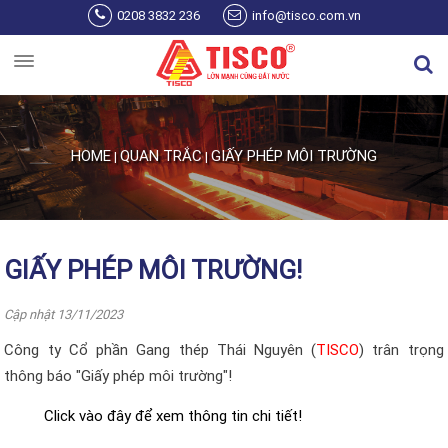
Skip to main content
0208 3832 236
info@tisco.com.vn
HOME
QUAN TRẮC
GIẤY PHÉP MÔI TRƯỜNG
|
|
You are here
GIẤY PHÉP MÔI TRƯỜNG!
Cập nhật 13/11/2023
Công ty Cổ phần Gang thép Thái Nguyên (
TISCO
) trân trọng
thông báo "Giấy phép môi trường
"!
Click vào đây để xem thông tin chi tiết!