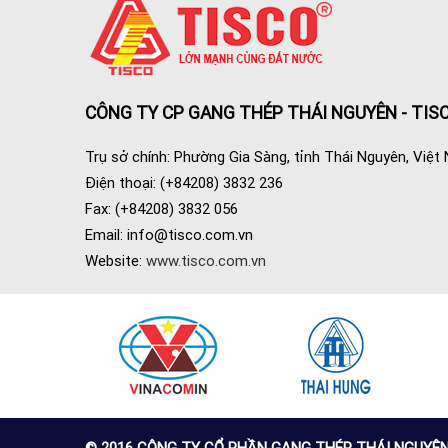
CÔNG TY CP GANG THÉP THÁI NGUYÊN - TIS
Trụ sở chính: Phường Gia Sàng, tỉnh Thái Nguyên, Việt
Điện thoại: (+84208) 3832 236
Fax: (+84208) 3832 056
Email:
info@tisco.com.vn
Website:
www.tisco.com.vn
© 2016 CÔNG TY CỔ PHẦN GANG THÉP THÁI NGUYÊN (TI