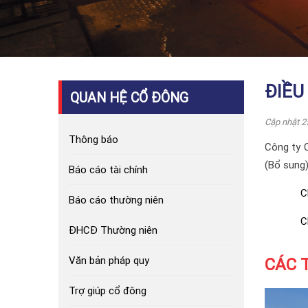
ĐIỀU
QUAN HỆ CỔ ĐÔNG
Cập nhật 2
Thông báo
Công ty 
(Bổ sung)
Báo cáo tài chính
C
Báo cáo thường niên
C
ĐHCĐ Thường niên
Văn bản pháp quy
CÁC 
Trợ giúp cổ đông