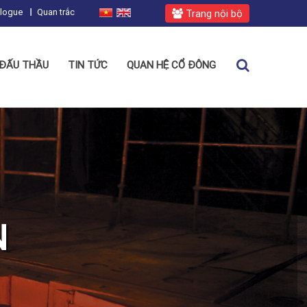
alogue
Quan trắc
Trang nội bộ
ĐẤU THẦU
TIN TỨC
QUAN HỆ CỔ ĐÔNG
N