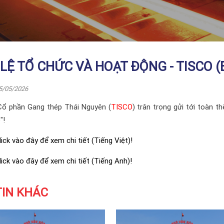
 LỆ TỔ CHỨC VÀ HOẠT ĐỘNG - TISCO 
5/05/2026
Cổ phần Gang thép Thái Nguyên (
TISCO
) trân trọng gửi tới toàn 
"!
lick
vào đây
để xem chi tiết (Tiếng Việt)!
lick
vào đây
để xem
chi tiết
(Tiếng Anh)!
TIN KHÁC