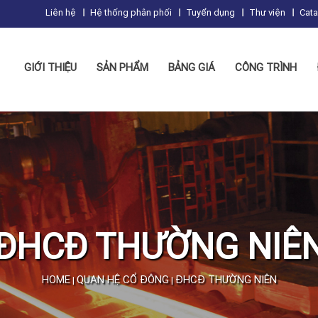
Liên hệ
Hệ thống phân phối
Tuyển dụng
Thư viện
Cat
GIỚI THIỆU
SẢN PHẨM
BẢNG GIÁ
CÔNG TRÌNH
ĐHCĐ THƯỜNG NIÊ
HOME
QUAN HỆ CỔ ĐÔNG
ĐHCĐ THƯỜNG NIÊN
|
|