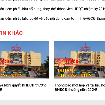
bản kiểm phiếu bầu bổ sung, thay thế thành viên HĐQT nhiệm kỳ 20
bản kiểm phiếu biểu quyết về các nội dung các tờ trình ĐHĐCĐ thườ
TIN KHÁC
 và Nghị quyết ĐHĐCĐ thường
 và Nghị quyết ĐHĐCĐ thường
Thông báo mời họp và tài liệu h
Tài liệu gửi cổ đông và đại biểu 
4!
3!
ĐHĐCĐ thường niên 2024!
ĐHĐCĐ thường niên 2023!