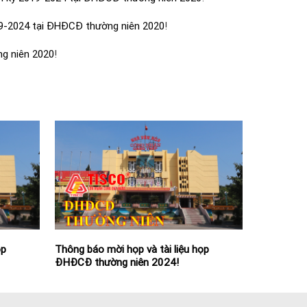
19-2024 tại ĐHĐCĐ thường niên 2020
!
ng niên 2020
!
ọp
dự
Thông báo mời họp và tài liệu họp
Biên bản và Nghị quyết ĐHĐCĐ thường
ĐHĐCĐ thường niên 2024!
niên 2022!