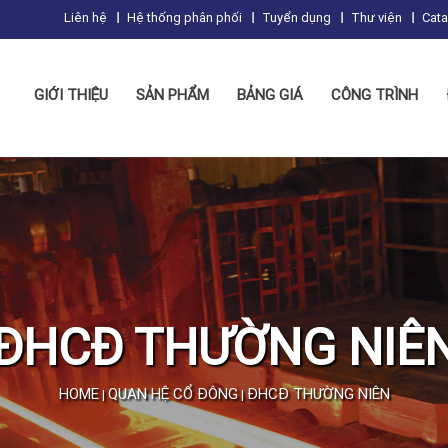
Liên hệ
Hệ thống phân phối
Tuyển dụng
Thư viện
Cat
GIỚI THIỆU
SẢN PHẨM
BẢNG GIÁ
CÔNG TRÌNH
ĐHCĐ THƯỜNG NIÊ
HOME
QUAN HỆ CỔ ĐÔNG
ĐHCĐ THƯỜNG NIÊN
|
|