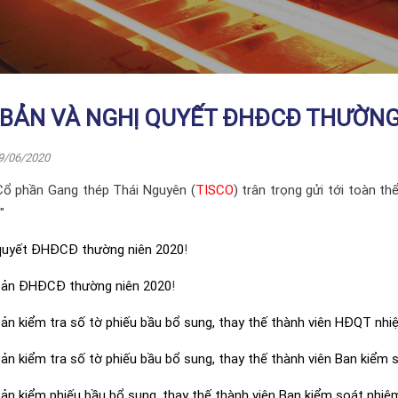
 BẢN VÀ NGHỊ QUYẾT ĐHĐCĐ THƯỜNG 
9/06/2020
Cổ phần Gang thép Thái Nguyên (
TISCO
) trân trọng gửi tới toàn 
"
quyết ĐHĐCĐ thường niên 2020
!
bản ĐHĐCĐ thường niên 2020
!
bản kiểm tra số tờ phiếu bầu bổ sung, thay thế thành viên HĐQT n
bản kiểm tra số tờ phiếu bầu bổ sung, thay thế thành viên Ban kiể
bản kiểm phiếu bầu bổ sung, thay thế thành viên Ban kiểm soát nh