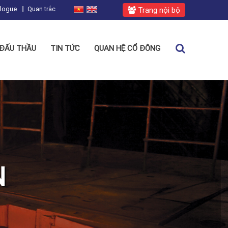
alogue
Quan trắc
Trang nội bộ
ĐẤU THẦU
TIN TỨC
QUAN HỆ CỔ ĐÔNG
N