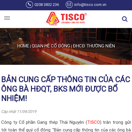
Skip to main content
0208 3832 236
info@tisco.com.vn
HOME
QUAN HỆ CỔ ĐÔNG
ĐHCĐ THƯỜNG NIÊN
|
|
You are here
BẢN CUNG CẤP THÔNG TIN CỦA CÁC
ÔNG BÀ HĐQT, BKS MỚI ĐƯỢC BỔ
NHIỆM!
Cập nhật 11/04/2019
Công ty Cổ phần Gang thép Thái Nguyên (
TISCO
) trân trọng gửi
tới toàn thể quý cổ đông: "Bản cung cấp thông tin của các ông bà