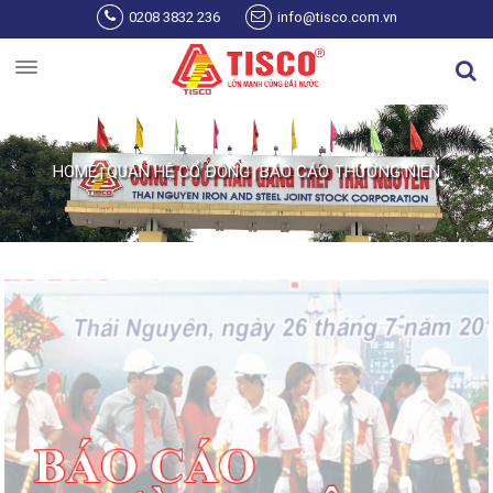
Skip to main content
0208 3832 236
info@tisco.com.vn
HOME
QUAN HỆ CỔ ĐÔNG
BÁO CÁO THƯỜNG NIÊN
|
|
You are here