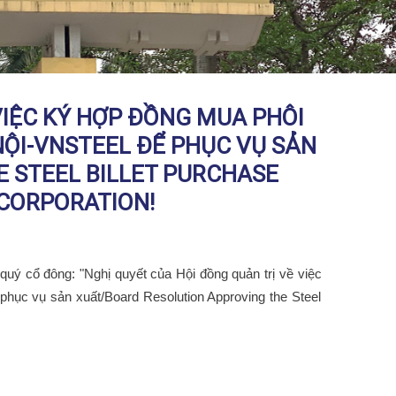
VIỆC KÝ HỢP ĐỒNG MUA PHÔI
NỘI-VNSTEEL ĐỂ PHỤC VỤ SẢN
 STEEL BILLET PURCHASE
 CORPORATION!
hể quý cổ đông: "Nghị quyết
của
Hội đồng quản trị về việc
 phục vụ sản xuất
/Board Resolution Approving the Steel