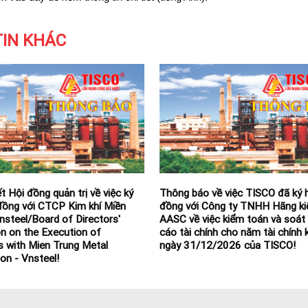
TIN KHÁC
o thay đổi nhân sự!
Ngày 20/5/2026 Công ty Cổ ph
thép Thái Nguyên nhận được Cô
số 1581/CV-CSĐT-P4 ngày 15
của Cơ quan CS điều tra - Bộ CA
khởi tố, bắt bị can để tam giam!