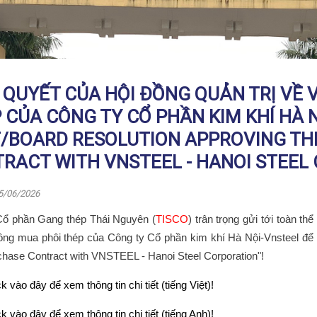
 QUYẾT CỦA HỘI ĐỒNG QUẢN TRỊ VỀ 
 CỦA CÔNG TY CỔ PHẦN KIM KHÍ HÀ 
/BOARD RESOLUTION APPROVING THE
RACT WITH VNSTEEL - HANOI STEEL
5/06/2026
Cổ phần Gang thép Thái Nguyên (
TISCO
) trân trọng gửi tới toàn t
ồng
mua phôi thép
của Công ty Cổ phần kim khí Hà Nội-Vnsteel để
rchase Contract with VNSTEEL - Hanoi Steel Corporation"!
ck vào đây để xem thông tin chi tiết (tiếng Việt)!
ck vào đây để xem thông tin chi tiết (tiếng Anh)!