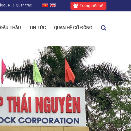
alogue
Quan trắc
Trang nội bộ
ĐẤU THẦU
TIN TỨC
QUAN HỆ CỔ ĐÔNG