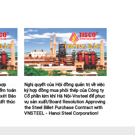
ần Gang
Thông báo mời họp và CBTT Tài liệu họp
ng văn
Đại hội đồng cổ đông (bổ sung)!
/5/2026
 về việc