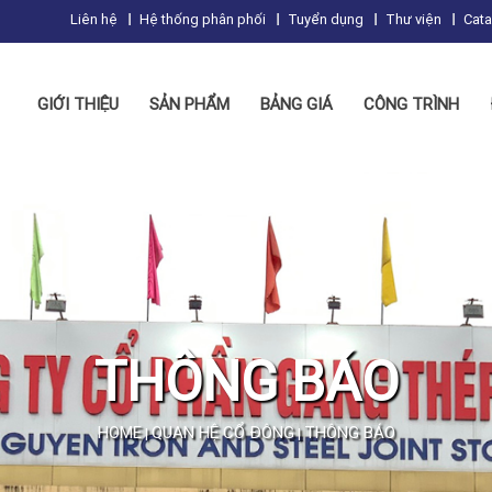
Liên hệ
Hệ thống phân phối
Tuyển dụng
Thư viện
Cat
GIỚI THIỆU
SẢN PHẨM
BẢNG GIÁ
CÔNG TRÌNH
THÔNG BÁO
HOME
QUAN HỆ CỔ ĐÔNG
THÔNG BÁO
|
|