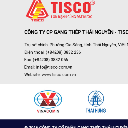
CÔNG TY CP GANG THÉP THÁI NGUYÊN - TIS
Trụ sở chính: Phường Gia Sàng, tỉnh Thái Nguyên, Việt
Điện thoại: (+84208) 3832 236
Fax: (+84208) 3832 056
Email:
info@tisco.com.vn
Website:
www.tisco.com.vn
© 2016 CÔNG TY CỔ PHẦN GANG THÉP THÁI NGUYÊN (TI