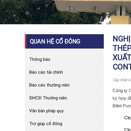
NGHỊ
QUAN HỆ CỔ ĐÔNG
THÉP
XUẤT
Thông báo
CONT
Báo cáo tài chính
Cập nhật 0
Báo cáo thường niên
Công ty 
ĐHCĐ Thường niên
ký hợp đ
Billet Pu
Văn bản pháp quy
Cli
Trợ giúp cổ đông
Cli