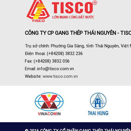
CÔNG TY CP GANG THÉP THÁI NGUYÊN - TIS
Trụ sở chính: Phường Gia Sàng, tỉnh Thái Nguyên, Việt
Điện thoại: (+84208) 3832 236
Fax: (+84208) 3832 056
Email:
info@tisco.com.vn
Website:
www.tisco.com.vn
© 2016 CÔNG TY CỔ PHẦN GANG THÉP THÁI NGUYÊN (TI