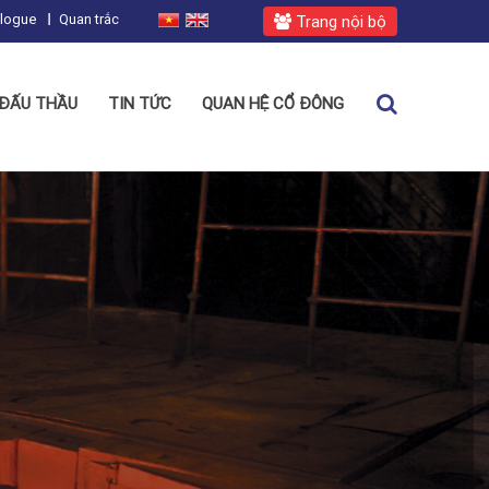
alogue
Quan trắc
Trang nội bộ
ĐẤU THẦU
TIN TỨC
QUAN HỆ CỔ ĐÔNG