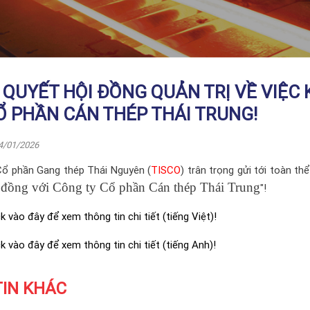
 QUYẾT HỘI ĐỒNG QUẢN TRỊ VỀ VIỆC
Ổ PHẦN CÁN THÉP THÁI TRUNG!
4/01/2026
Cổ phần Gang thép Thái Nguyên (
TISCO
) trân trọng gửi tới toàn th
 đồng với Công ty Cổ phần Cán thép Thái Trung
"!
ck vào đây để xem thông tin chi tiết (tiếng Việt)!
ck vào đây để xem thông tin chi tiết (tiếng Anh)!
TIN KHÁC