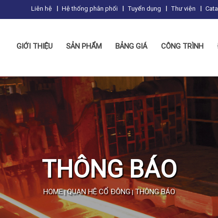
Liên hệ
Hệ thống phân phối
Tuyển dụng
Thư viện
Cat
GIỚI THIỆU
SẢN PHẨM
BẢNG GIÁ
CÔNG TRÌNH
THÔNG BÁO
HOME
QUAN HỆ CỔ ĐÔNG
THÔNG BÁO
|
|