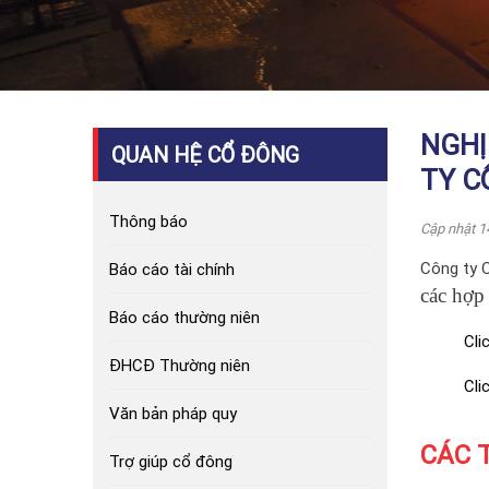
NGHỊ
QUAN HỆ CỔ ĐÔNG
TY C
Thông báo
Cập nhật 1
Công ty 
Báo cáo tài chính
các hợp
Báo cáo thường niên
Cli
ĐHCĐ Thường niên
Cli
Văn bản pháp quy
CÁC 
Trợ giúp cổ đông