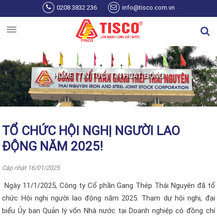
Skip to main content
0208 3832 236
info@tisco.com.vn
HOME
TIN TỨC
TIN HOẠT ĐỘNG
|
|
You are here
TỔ CHỨC HỘI NGHỊ NGƯỜI LAO
ĐỘNG NĂM 2025!
Cập nhật 16/01/2025
Ngày 11/1
/2025
, Công ty
C
ổ phần Gang Thép Thái Nguyên
đã
tổ
chức Hội nghị người lao động năm 2025. Tham dự hội nghị, đại
biểu Ủy ban Quản lý vốn Nhà nước tại Doanh nghiệp có đồng chí