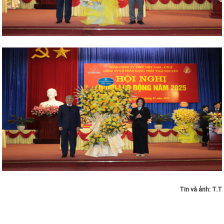
Tin và ảnh:
T.T