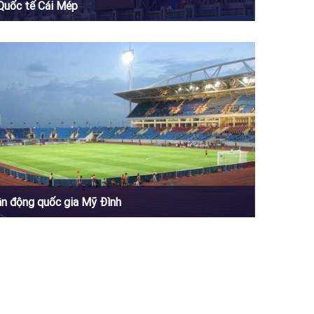
Quốc tế Cái Mép
ận động quốc gia Mỹ Đình