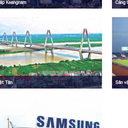
áp Keangnam
Cảng 
ật Tân
Sân v