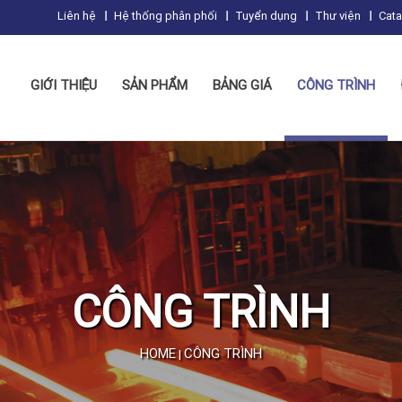
Liên hệ
Hệ thống phân phối
Tuyển dụng
Thư viện
Cat
GIỚI THIỆU
SẢN PHẨM
BẢNG GIÁ
CÔNG TRÌNH
CÔNG TRÌNH
HOME
CÔNG TRÌNH
|