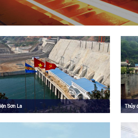
iện Sơn La
Thủy 