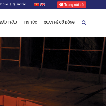
alogue
Quan trắc
Trang nội bộ
ĐẤU THẦU
TIN TỨC
QUAN HỆ CỔ ĐÔNG